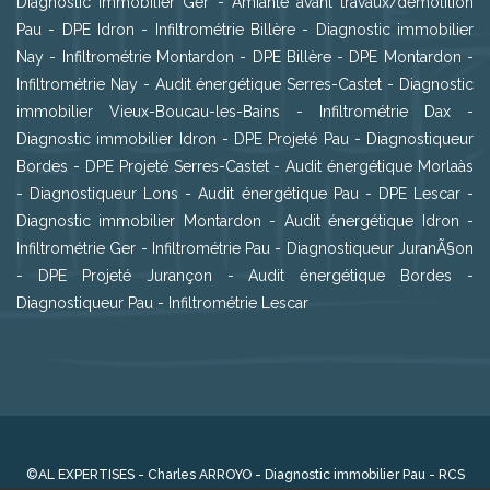
Diagnostic immobilier Ger
-
Amiante avant travaux/démolition
Pau
-
DPE Idron
-
Infiltrométrie Billère
-
Diagnostic immobilier
Nay
-
Infiltrométrie Montardon
-
DPE Billère
-
DPE Montardon
-
Infiltrométrie Nay
-
Audit énergétique Serres-Castet
-
Diagnostic
immobilier Vieux-Boucau-les-Bains
-
Infiltrométrie Dax
-
Diagnostic immobilier Idron
-
DPE Projeté Pau
-
Diagnostiqueur
Bordes
-
DPE Projeté Serres-Castet
-
Audit énergétique Morlaàs
-
Diagnostiqueur Lons
-
Audit énergétique Pau
-
DPE Lescar
-
Diagnostic immobilier Montardon
-
Audit énergétique Idron
-
Infiltrométrie Ger
-
Infiltrométrie Pau
-
Diagnostiqueur JuranÃ§on
-
DPE Projeté Jurançon
-
Audit énergétique Bordes
-
Diagnostiqueur Pau
-
Infiltrométrie Lescar
©AL EXPERTISES - Charles ARROYO -
Diagnostic immobilier Pau
- RCS