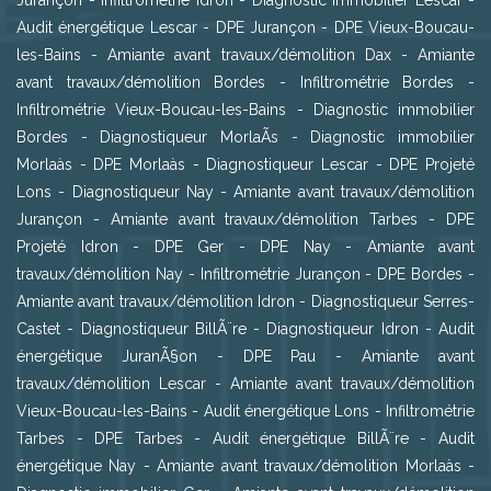
Jurançon
-
Infiltrométrie Idron
-
Diagnostic immobilier Lescar
-
Audit énergétique Lescar
-
DPE Jurançon
-
DPE Vieux-Boucau-
les-Bains
-
Amiante avant travaux/démolition Dax
-
Amiante
avant travaux/démolition Bordes
-
Infiltrométrie Bordes
-
Infiltrométrie Vieux-Boucau-les-Bains
-
Diagnostic immobilier
Bordes
-
Diagnostiqueur MorlaÃs
-
Diagnostic immobilier
Morlaàs
-
DPE Morlaàs
-
Diagnostiqueur Lescar
-
DPE Projeté
Lons
-
Diagnostiqueur Nay
-
Amiante avant travaux/démolition
Jurançon
-
Amiante avant travaux/démolition Tarbes
-
DPE
Projeté Idron
-
DPE Ger
-
DPE Nay
-
Amiante avant
travaux/démolition Nay
-
Infiltrométrie Jurançon
-
DPE Bordes
-
Amiante avant travaux/démolition Idron
-
Diagnostiqueur Serres-
Castet
-
Diagnostiqueur BillÃ¨re
-
Diagnostiqueur Idron
-
Audit
énergétique JuranÃ§on
-
DPE Pau
-
Amiante avant
travaux/démolition Lescar
-
Amiante avant travaux/démolition
Vieux-Boucau-les-Bains
-
Audit énergétique Lons
-
Infiltrométrie
Tarbes
-
DPE Tarbes
-
Audit énergétique BillÃ¨re
-
Audit
énergétique Nay
-
Amiante avant travaux/démolition Morlaàs
-